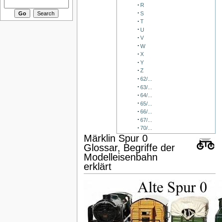
R
S
T
U
V
W
X
Y
Z
62/...
63/...
64/...
65/...
66/...
67/...
70/...
Märklin Spur 0
Glossar, Begriffe der
Modelleisenbahn
erklärt