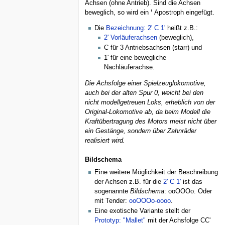
Achsen (ohne Antrieb). Sind die Achsen
beweglich, so wird ein
’
Apostroph eingefügt.
Die
Bezeichnung: 2' C 1'
heißt z.B.:
2' Vorläuferachsen
(beweglich),
C für 3 Antriebsachsen (starr) und
1' für eine bewegliche
Nachläuferachse.
Die Achsfolge einer Spielzeuglokomotive,
auch bei der alten Spur 0, weicht bei den
nicht modellgetreuen Loks, erheblich von der
Original-Lokomotive ab, da beim Modell die
Kraftübertragung des Motors meist nicht über
ein Gestänge, sondern über Zahnräder
realisiert wird.
Bildschema
Eine weitere Möglichkeit der Beschreibung
der Achsen z.B. für die
2' C 1'
ist das
sogenannte
Bildschema
: ooOOOo. Oder
mit Tender:
ooOOOo-oooo
.
Eine exotische Variante stellt der
Prototyp: "Mallet"
mit der Achsfolge CC'