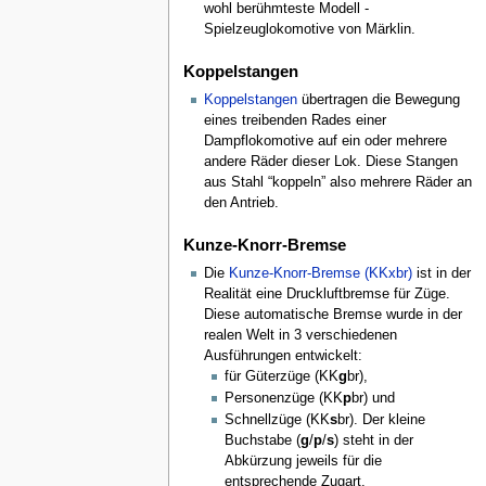
wohl berühmteste Modell -
Spielzeuglokomotive von Märklin.
Koppelstangen
Koppelstangen
übertragen die Bewegung
eines treibenden Rades einer
Dampflokomotive auf ein oder mehrere
andere Räder dieser Lok. Diese Stangen
aus Stahl “koppeln” also mehrere Räder an
den Antrieb.
Kunze-Knorr-Bremse
Die
Kunze-Knorr-Bremse (KKxbr)
ist in der
Realität eine Druckluftbremse für Züge.
Diese automatische Bremse wurde in der
realen Welt in 3 verschiedenen
Ausführungen entwickelt:
für Güterzüge (KK
g
br),
Personenzüge (KK
p
br) und
Schnellzüge (KK
s
br). Der kleine
Buchstabe (
g
/
p
/
s
) steht in der
Abkürzung jeweils für die
entsprechende Zugart.