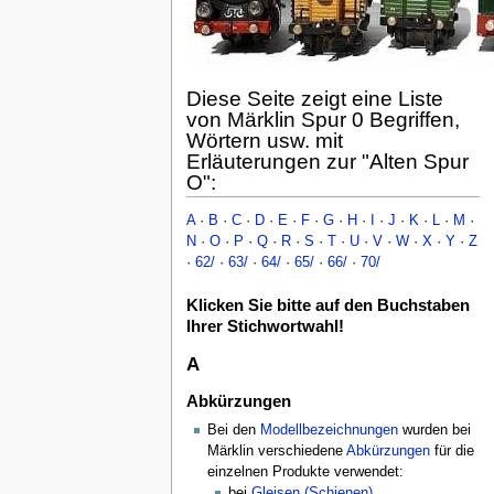
Diese Seite zeigt eine Liste
von Märklin Spur 0 Begriffen,
Wörtern usw. mit
Erläuterungen zur "Alten Spur
O":
A
·
B
·
C
·
D
·
E
·
F
·
G
·
H
·
I
·
J
·
K
·
L
·
M
·
N
·
O
·
P
·
Q
·
R
·
S
·
T
·
U
·
V
·
W
·
X
·
Y
·
Z
·
62/
·
63/
·
64/
·
65/
·
66/
·
70/
Klicken Sie bitte auf den Buchstaben
Ihrer Stichwortwahl!
A
Abkürzungen
Bei den
Modellbezeichnungen
wurden bei
Märklin verschiedene
Abkürzungen
für die
einzelnen Produkte verwendet:
bei
Gleisen (Schienen)
,