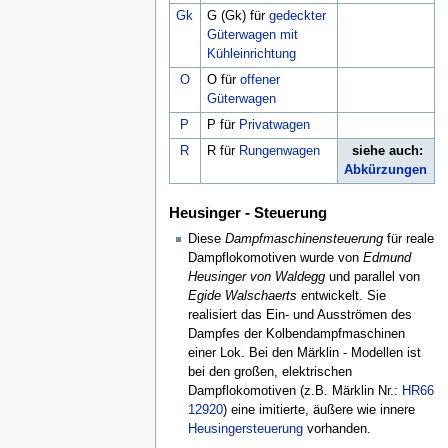
Gk
G (Gk) für
gedeckter
Güterwagen mit
Kühleinrichtung
O
O für
offener
Güterwagen
P
P für
Privatwagen
R
R für
Rungenwagen
siehe auch:
Abkürzungen
Heusinger - Steuerung
Diese
Dampfmaschinensteuerung
für reale
Dampflokomotiven wurde von
Edmund
Heusinger von Waldegg
und parallel von
Egide Walschaerts
entwickelt. Sie
realisiert das Ein- und Ausströmen des
Dampfes der Kolbendampfmaschinen
einer Lok. Bei den Märklin - Modellen ist
bei den großen, elektrischen
Dampflokomotiven (z.B. Märklin Nr.:
HR66
12920
) eine imitierte, äußere wie innere
Heusingersteuerung
vorhanden.