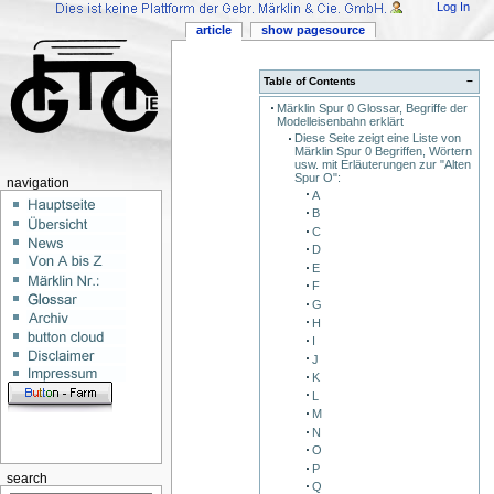
Log In
article
show pagesource
Table of Contents
−
Märklin Spur 0 Glossar, Begriffe der
Modelleisenbahn erklärt
Diese Seite zeigt eine Liste von
Märklin Spur 0 Begriffen, Wörtern
usw. mit Erläuterungen zur "Alten
Spur O":
navigation
A
B
C
D
E
F
G
H
I
J
K
L
M
N
O
P
search
Q