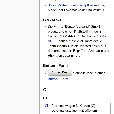
"Borsig"-Stromlinien-Dampflokomotive
,
Modell der Lokomotive der Baureihe 05
B.V.-ARAL
Die Firma: “
B
enzol-
V
erband” GmbH
produzierte einen Kraftstoff mit dem
Namen: “
B.V.-ARAL
”. Der Name: “
B.V.-
ARAL
” geht auf die 20er Jahre des 20.
Jahrhunderts zurück und setzt sich aus
den chemischen Begriffen:
Ar
omaten und
Al
iphaten zusammen.
Button - Farm
Schnellsuche in einer
Button - Farm
C
Ci
Ci
Personenwagen 3. Klasse (C)
Durchgangswagen mit offenem