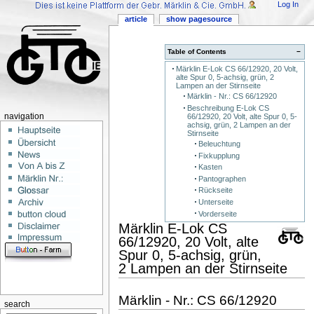
Log In
article
show pagesource
Table of Contents
−
Märklin E-Lok CS 66/12920, 20 Volt,
alte Spur 0, 5-achsig, grün, 2
Lampen an der Stirnseite
Märklin - Nr.: CS 66/12920
Beschreibung E-Lok CS
66/12920, 20 Volt, alte Spur 0, 5-
navigation
achsig, grün, 2 Lampen an der
Stirnseite
Beleuchtung
Fixkupplung
Kasten
Pantographen
Rückseite
Unterseite
Vorderseite
Märklin E-Lok CS
66/12920, 20 Volt, alte
Spur 0, 5-achsig, grün,
2 Lampen an der Stirnseite
Märklin - Nr.: CS 66/12920
search