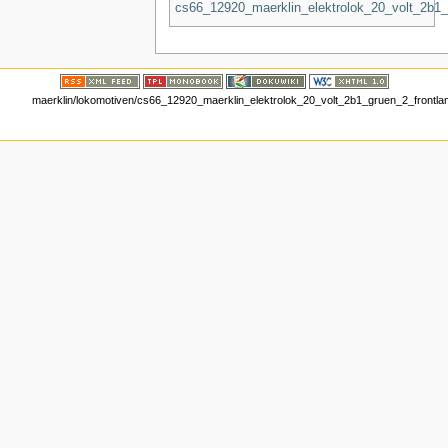
cs66_12920_maerklin_elektrolok_20_volt_2b1_
maerklin/lokomotiven/cs66_12920_maerklin_elektrolok_20_volt_2b1_gruen_2_frontla