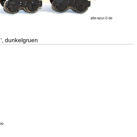
', dunkelgruen
oo.