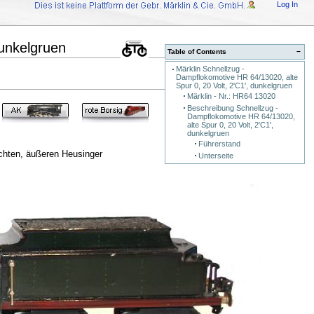
Log In
dunkelgruen
Table of Contents
−
Märklin Schnellzug -
Dampflokomotive HR 64/13020, alte
Spur 0, 20 Volt, 2'C1', dunkelgruen
Märklin - Nr.: HR64 13020
Beschreibung Schnellzug -
Dampflokomotive HR 64/13020,
alte Spur 0, 20 Volt, 2'C1',
dunkelgruen
Führerstand
achten, äußeren Heusinger
Unterseite