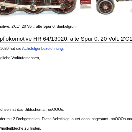
ive, 2'C1', 20 Volt, alte Spur 0, dunkelgrün
lokomotive HR 64/13020, alte Spur 0, 20 Volt, 2'C1
13020 hat die
Achsfolgenbezeichnung
:
gliche Vorläuferachsen,
 Achsen ist das Bildschema : ooOOOo.
nder mit 2 Drehgestellen. Diese Achsfolge lautet dann insgesamt: ooOOOo-oo
indleitbleche zu finden.