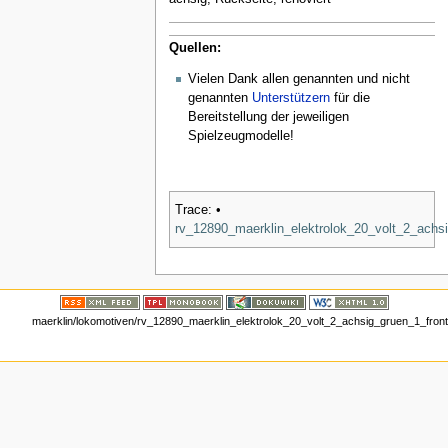
Quellen:
Vielen Dank allen genannten und nicht
genannten
Unterstützern
für die
Bereitstellung der jeweiligen
Spielzeugmodelle!
Trace:
•
rv_12890_maerklin_elektrolok_20_volt_2_achs
maerklin/lokomotiven/rv_12890_maerklin_elektrolok_20_volt_2_achsig_gruen_1_front