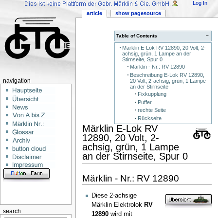
Log In
article
show pagesource
Table of Contents
−
Märklin E-Lok RV 12890, 20 Volt, 2-
achsig, grün, 1 Lampe an der
Stirnseite, Spur 0
Märklin - Nr.: RV 12890
Beschreibung E-Lok RV 12890,
20 Volt, 2-achsig, grün, 1 Lampe
navigation
an der Stirnseite
Fixkupplung
Puffer
rechte Seite
Rückseite
Märklin E-Lok RV
12890, 20 Volt, 2-
achsig, grün, 1 Lampe
an der Stirnseite, Spur 0
Märklin - Nr.: RV 12890
Diese 2-achsige
Märklin Elektrolok
RV
search
12890
wird mit