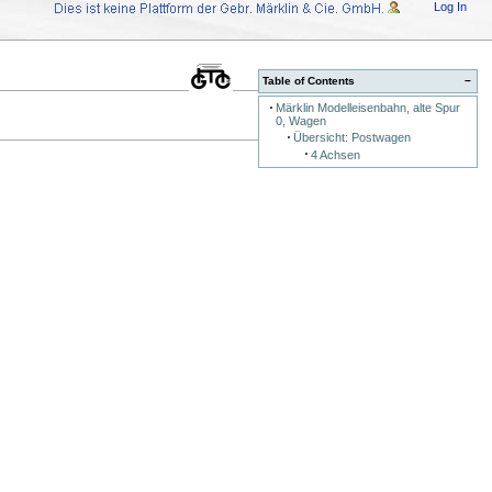
Log In
Table of Contents
−
Märklin Modelleisenbahn, alte Spur
0, Wagen
Übersicht: Postwagen
4 Achsen