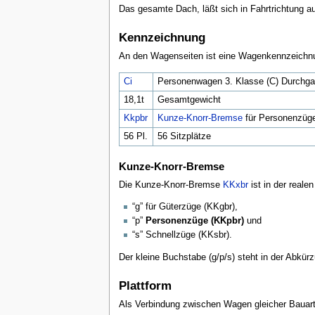
Das gesamte Dach, läßt sich in Fahrtrichtung au
Kennzeichnung
An den Wagenseiten ist eine Wagenkennzeichnun
Ci
Personenwagen 3. Klasse (C) Durchgan
18,1t
Gesamtgewicht
Kkpbr
Kunze-Knorr-Bremse
für Personenzüg
56 Pl.
56 Sitzplätze
Kunze-Knorr-Bremse
Die Kunze-Knorr-Bremse
KKxbr
ist in der reale
“g” für Güterzüge (KKgbr),
“p”
Personenzüge (KKpbr)
und
“s” Schnellzüge (KKsbr).
Der kleine Buchstabe (g/p/s) steht in der Abkürz
Plattform
Als Verbindung zwischen Wagen gleicher Bauart, l