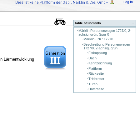
Log In
Table of Contents
−
Märklin Personenwagen 1727/0, 2-
achsig, grün, Spur 0
Märklin - Nr.: 17270
Beschreibung Personenwagen
1727/0, 2-achsig, grün
Fixkupplung
Dach
den Lärmentwicklung
Kennzeichnung
Plattform
Rückseite
Trittbretter
Türen
Unterseite