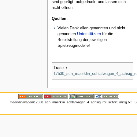
sind geprägt, aufgedruckt und lassen sich
nicht öffnen.
Quellen:
Vielen Dank allen genannten und nicht
genannten
Unterstützern
für die
Bereitstellung der jeweiligen
Spielzeugmodelle!
Trace:
•
17530_sch_maerklin_schlafwagen_4_achsig_rot
maerklin/wagen/17530_sch_maerklin_schlafwagen_4_achsig_rot_schrift_mittig.txt
· L