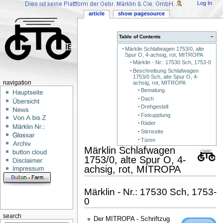
Log In
article
show pagesource
Table of Contents
−
Märklin Schlafwagen 1753/0, alte
Spur O, 4-achsig, rot, MITROPA
Märklin - Nr.: 17530 Sch, 1753-0
Beschreibung Schlafwagen
1753/0 Sch, alte Spur O, 4-
achsig, rot, MITROPA
navigation
Bemalung
Dach
Drehgestell
Fixkupplung
Räder
Stirnseite
Türen
Märklin Schlafwagen
1753/0, alte Spur O, 4-
achsig, rot, MITROPA
Märklin - Nr.: 17530 Sch, 1753-
0
search
Der MITROPA - Schriftzug