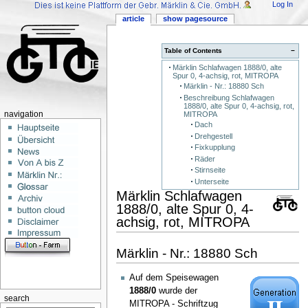
Log In
article
show pagesource
Table of Contents
−
Märklin Schlafwagen 1888/0, alte
Spur 0, 4-achsig, rot, MITROPA
Märklin - Nr.: 18880 Sch
Beschreibung Schlafwagen
1888/0, alte Spur 0, 4-achsig, rot,
MITROPA
navigation
Dach
Drehgestell
Fixkupplung
Räder
Stirnseite
Unterseite
Märklin Schlafwagen
1888/0, alte Spur 0, 4-
achsig, rot, MITROPA
Märklin - Nr.: 18880 Sch
Auf dem Speisewagen
1888/0
wurde der
search
MITROPA - Schriftzug