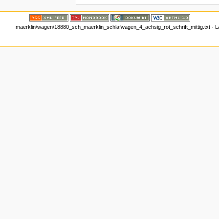
maerklin/wagen/18880_sch_maerklin_schlafwagen_4_achsig_rot_schrift_mittig.txt
· L