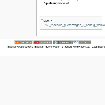
Spielzeugmodelle!
Trace:
•
19760_maerklin_gueterwagen_2_achsig_weinw
maerklin/wagen/19760_maerklin_gueterwagen_2_achsig_weinwagen.txt
· Last modifi