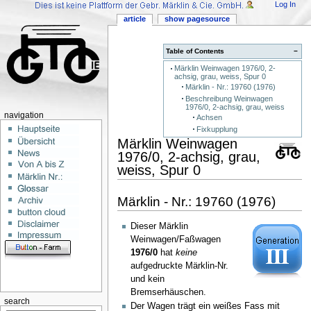
Log In
article
show pagesource
Table of Contents
−
Märklin Weinwagen 1976/0, 2-
achsig, grau, weiss, Spur 0
Märklin - Nr.: 19760 (1976)
Beschreibung Weinwagen
1976/0, 2-achsig, grau, weiss
navigation
Achsen
Fixkupplung
Märklin Weinwagen
1976/0, 2-achsig, grau,
weiss, Spur 0
Märklin - Nr.: 19760 (1976)
Dieser Märklin
Weinwagen/Faßwagen
1976/0
hat
keine
aufgedruckte Märklin-Nr.
und kein
Bremserhäuschen.
search
Der Wagen trägt ein weißes Fass mit