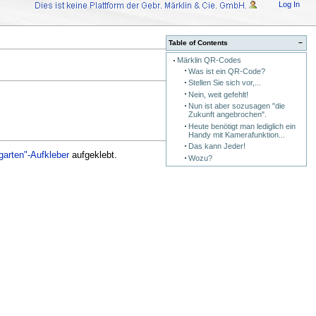
Log In
Table of Contents
−
Märklin QR-Codes
Was ist ein QR-Code?
Stellen Sie sich vor,...
Nein, weit gefehlt!
Nun ist aber sozusagen "die
Zukunft angebrochen".
Heute benötigt man lediglich ein
Handy mit Kamerafunktion...
Das kann Jeder!
rgarten"-Aufkleber
aufgeklebt.
Wozu?