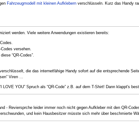
igen
Fahrzeugmodell mit kleinen Aufklebern
verschlüsseln. Kurz das Handy ran
ziert werden. Viele weitere Anwendungen existieren bereits:
-Codes.
R-Codes versehen.
n diese “QR-Codes”.
schlüsselt, die das internetfähige Handy sofort auf die entsprechende Seite b
ösen” Viren …
“I LOVE YOU” Spruch als “QR-Code” z.B. auf dem T-Shirt! Dann klappt's bes
and - Reviersprche leider immer noch nicht gegen Aufkleber mit den QR-Co
 verschwunden, und kein Hausbesitzer müsste sich mehr über beschmierte Wä