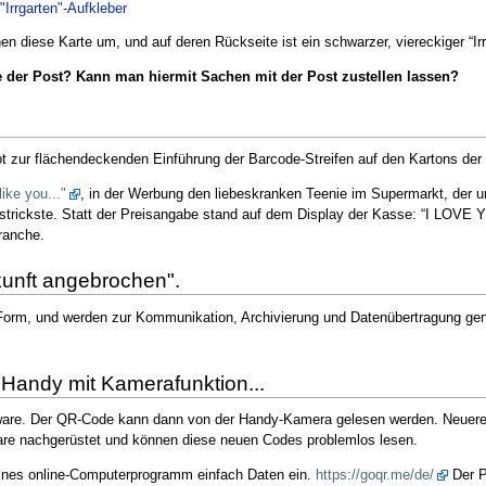
"Irrgarten"-Aufkleber
n diese Karte um, und auf deren Rückseite ist ein schwarzer, viereckiger “Ir
e der Post? Kann man hiermit Sachen mit der Post zustellen lassen?
t zur flächendeckenden Einführung der Barcode-Streifen auf den Kartons der
like you..."
, in der Werbung den liebeskranken Teenie im Supermarkt, der u
rickste. Statt der Preisangabe stand auf dem Display der Kasse: “I LOVE YOU”.
ranche.
kunft angebrochen".
Form, und werden zur Kommunikation, Archivierung und Datenübertragung genut
 Handy mit Kamerafunktion...
ware. Der QR-Code kann dann von der Handy-Kamera gelesen werden. Neuere Mob
ware nachgerüstet und können diese neuen Codes problemlos lesen.
eines online-Computerprogramm einfach Daten ein.
https://goqr.me/de/
Der P