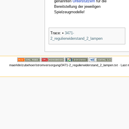
genannten
Unterstützern
für die
Bereitstellung der jeweiligen
Spielzeugmodelle!
Trace:
•
3471-
2_regulierwiderstand_2_lampen
maerklin/zubehoer/stromversorgung/3471-2_regulierwiderstand_2_lampen.txt
· Last 