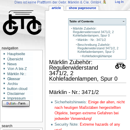
Log In
article
show pagesource
Table of Contents
−
Märklin Zubehör:
Regulierwiderstand 3471/2, 2
Kohlefadenlampen, Spur 0
Märklin - Nr.: 3471/2
Beschreibung Zubehör:
Regulierwiderstand 3471/2, 2
navigation
Kohlefadenlampen, Spur 0
Kohlefadenglühlampe
Märklin Zubehör:
Regulierwiderstand
3471/2, 2
Kohlefadenlampen, Spur 0
Märklin - Nr.: 3471/2
Sicherheitshinweis:
Einige der alten, nicht
nach heutigen Maßstäben hergestellten
Objekte, bergen extreme Gefahren bei
jedweder Verwendung!
Security Note:
Extreme hazards of any
search
use!