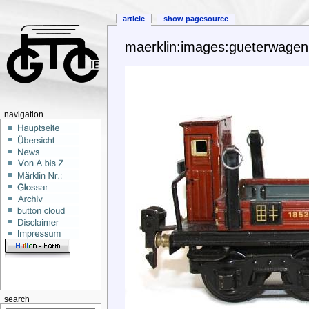
article
show pagesource
maerklin:images:gueterwage
navigation
search