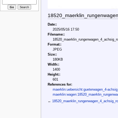
18520_maerklin_rungenwagen_
Date::
2025/05/16 17:50
Filename::
18520_maerklin_rungenwagen_4_achsig_ro
Format::
JPEG
Size::
180KB
Width::
1400
Height::
601
References for:
maerklin:uebersicht:gueterwagen_4-achsi
maerklin:wagen:18520_maerklin_rungenw
←
18520_maerklin_rungenwagen_4_achsig_r