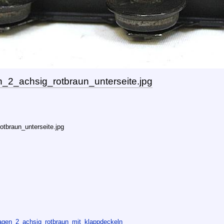
2_achsig_rotbraun_unterseite.jpg
tbraun_unterseite.jpg
gen_2_achsig_rotbraun_mit_klappdeckeln