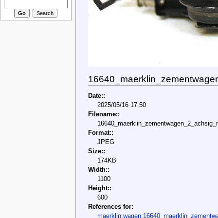
16640_maerklin_zementwagen_
Date::
2025/05/16 17:50
Filename::
16640_maerklin_zementwagen_2_achsig_ro
Format::
JPEG
Size::
174KB
Width::
1100
Height::
600
References for:
maerklin:wagen:16640_maerklin_zementwa